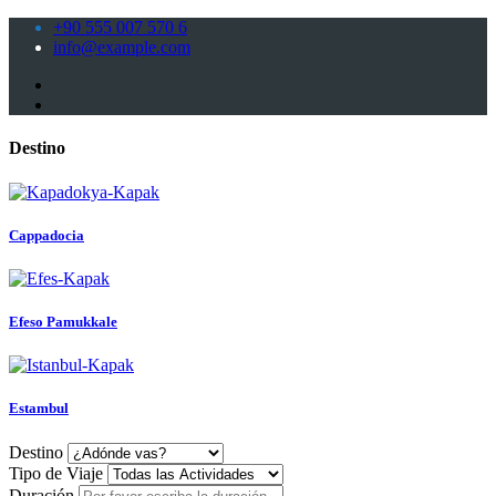
+90 555 007 570 6
info@example.com
Destino
Cappadocia
Efeso Pamukkale
Estambul
Destino
Tipo de Viaje
Duración