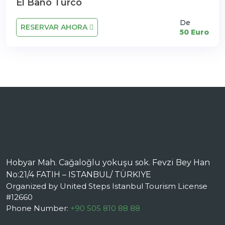
El Bano Turco
De
RESERVAR AHORA
50 Euro
Hobyar Mah. Cağaloğlu yokuşu sok. Fevzi Bey Han
No:21/4 FATIH – ISTANBUL/ TÜRKIYE
Organized by United Steps Istanbul Tourism License
#12660
Phone Number:
+90 505 810 88 88