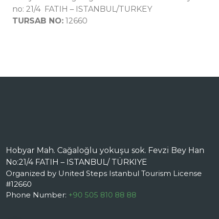
no: 21/4 FATIH – ISTANBUL/TURKEY
TURSAB NO:
12660
Hobyar Mah. Cağaloğlu yokuşu sok. Fevzi Bey Han
No:21/4 FATIH – ISTANBUL/ TÜRKIYE
Organized by United Steps Istanbul Tourism License
#12660
Phone Number:
+90 505 810 88 88