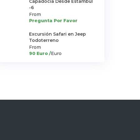
Capadocia Desde Estambul
-6
From
Pregunta Por Favor
Excursión Safari en Jeep
Todoterreno
From
90 Euro /
Euro