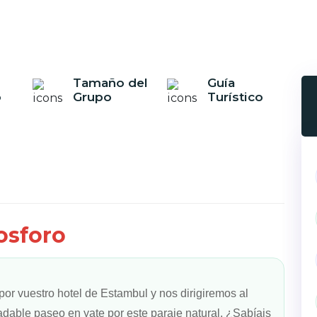
Tamaño del
Guía
o
Grupo
Turístico
Next
osforo
por vuestro hotel de Estambul y nos dirigiremos al
dable paseo en yate por este paraje natural. ¿Sabíais