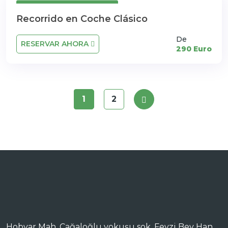
Cancelación Gratuita
Recorrido en Coche Clásico
De
RESERVAR AHORA
290 Euro
1
2
Hobyar Mah. Cağaloğlu yokuşu sok. Fevzi Bey Han