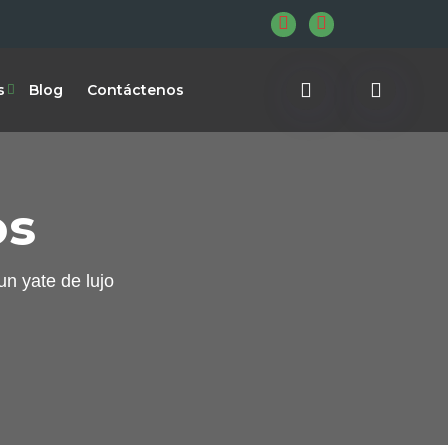
s
Blog
Contáctenos
os
un yate de lujo