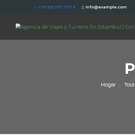
+90 555 007 570 6
info@example.com
P
Hogar
Tou